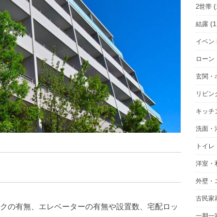
(
2世帯
(1
結露
イベン
ローン
玄関・
リビン
キッチ
洗面・
トイレ
洋室・
外壁・
古民家
クの有無、エレベーターの有無や設置数、宅配ロッ
一期一