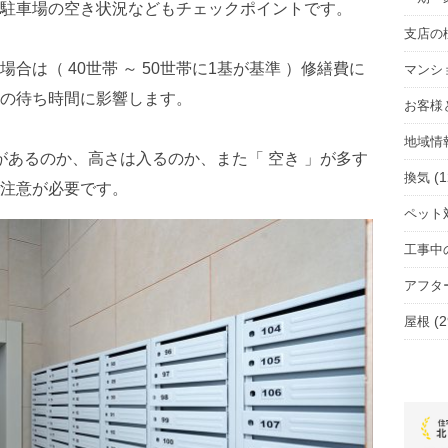
駐車場の空き状況などもチェックポイントです。
支店の
は（ 40世帯 ～ 50世帯に1基が基準 ）修繕費に
マンシ
の待ち時間に影響します。
お客様
地域情
があるのか、高さは入るのか、また「 空き 」が多す
(1
換気
注意が必要です。
ペット
工事中
アフタ
(2
屋根