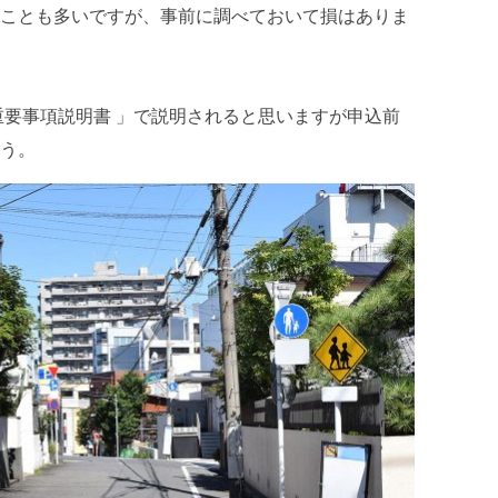
ことも多いですが、事前に調べておいて損はありま
v
e
s
重要事項説明書 」で説明されると思いますが申込前
う。