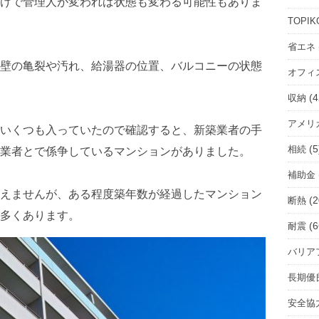
けで管理人が変われば状態も変わる可能性もありま
ル
ー
TOPIK
ム
省エネ
を
壁の亀裂や汚れ、給湯器の位置、バルコニーの状態
オフィ
選
択
(4
収納
アメリ
いくつも入っていたので確認すると、新築業者の手
(5
相続
業者とで係争しているマンションがありました。
補助金
えませんが、ある程度築年数が経過したマンション
(2
断熱
多くあります。
(6
耐震
バリア
長期優
安全協