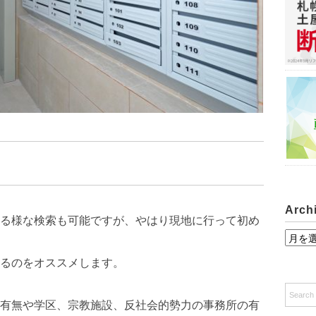
Arch
る様な検索も可能ですが、やはり現地に行って初め
A
r
るのをオススメします。
c
h
有無や学区、宗教施設、反社会的勢力の事務所の有
i