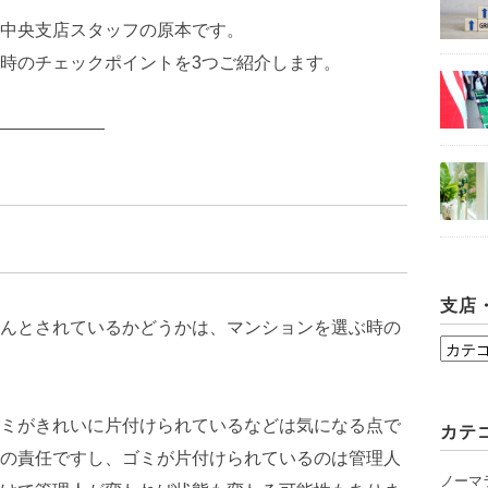
中央支店スタッフの原本です。
時のチェックポイントを3つご紹介します。
――――――
支店
んとされているかどうかは、マンションを選ぶ時の
支
店・
シ
ミがきれいに片付けられているなどは気になる点で
カテ
ョ
の責任ですし、ゴミが片付けられているのは管理人
ー
ノーマ