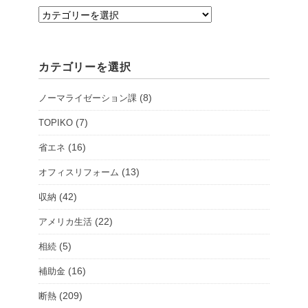
支
店・
シ
カテゴリーを選択
ョ
ー
(8)
ノーマライゼーション課
ル
ー
(7)
TOPIKO
ム
(16)
省エネ
を
(13)
オフィスリフォーム
選
択
(42)
収納
(22)
アメリカ生活
(5)
相続
(16)
補助金
(209)
断熱