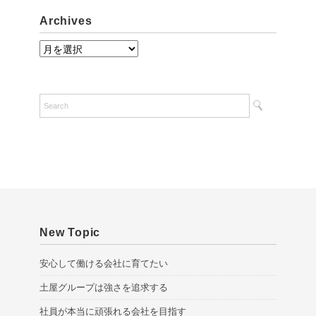
Archives
A
r
c
h
i
v
e
s
New Topic
安心して働ける会社に育てたい
土屋グループは強さを追求する
社員が本当に頑張れる会社を目指す