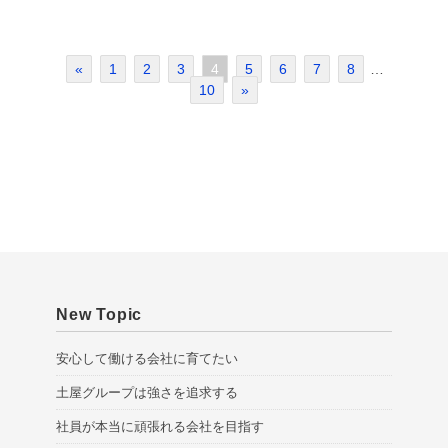
«
1
2
3
4
5
6
7
8
…
10
»
New Topic
安心して働ける会社に育てたい
土屋グループは強さを追求する
社員が本当に頑張れる会社を目指す