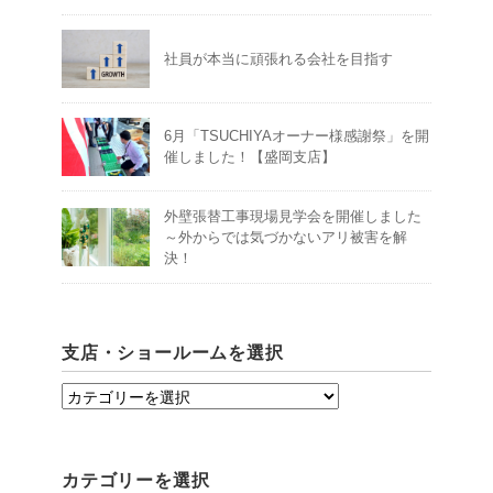
社員が本当に頑張れる会社を目指す
6月「TSUCHIYAオーナー様感謝祭」を開
催しました！【盛岡支店】
外壁張替工事現場見学会を開催しました
～外からでは気づかないアリ被害を解
決！
支店・ショールームを選択
支
店・
シ
カテゴリーを選択
ョ