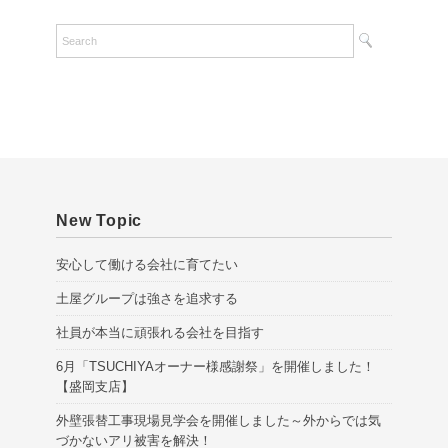
c
h
i
v
e
s
New Topic
安心して働ける会社に育てたい
土屋グループは強さを追求する
社員が本当に頑張れる会社を目指す
6月「TSUCHIYAオーナー様感謝祭」を開催しました！
【盛岡支店】
外壁張替工事現場見学会を開催しました～外からでは気
づかないアリ被害を解決！