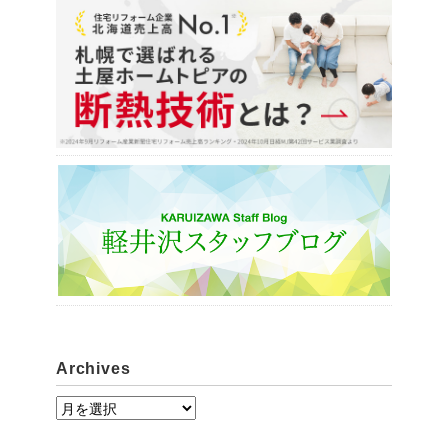
Archives
A
r