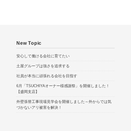
v
e
s
New Topic
安心して働ける会社に育てたい
土屋グループは強さを追求する
社員が本当に頑張れる会社を目指す
6月「TSUCHIYAオーナー様感謝祭」を開催しました！
【盛岡支店】
外壁張替工事現場見学会を開催しました～外からでは気
づかないアリ被害を解決！