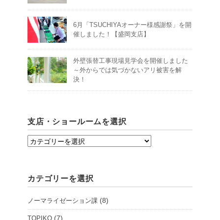
6月「TSUCHIYAオーナー様感謝祭」を開
催しました！【盛岡支店】
外壁張替工事現場見学会を開催しました
～外からでは気づかないアリ被害を解
決！
支店・ショールームを選択
支
店・
シ
カテゴリーを選択
ョ
ー
(8)
ノーマライゼーション課
ル
ー
(7)
TOPIKO