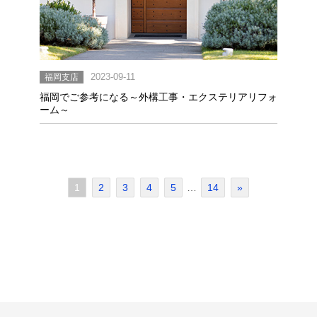
福岡支店
2023-09-11
福岡でご参考になる～外構工事・エクステリアリフォ
ーム～
1
2
3
4
5
…
14
»