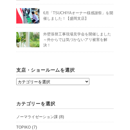
6月「TSUCHIYAオーナー様感謝祭」を開
催しました！【盛岡支店】
外壁張替工事現場見学会を開催しました
～外からでは気づかないアリ被害を解
決！
支店・ショールームを選択
支
店・
シ
カテゴリーを選択
ョ
ー
(8)
ノーマライゼーション課
ル
ー
(7)
TOPIKO