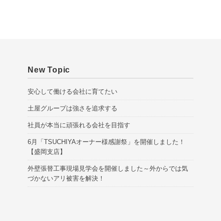
v
e
s
New Topic
安心して働ける会社に育てたい
土屋グループは強さを追求する
社員が本当に頑張れる会社を目指す
6月「TSUCHIYAオーナー様感謝祭」を開催しました！
【盛岡支店】
外壁張替工事現場見学会を開催しました～外からでは気
づかないアリ被害を解決！