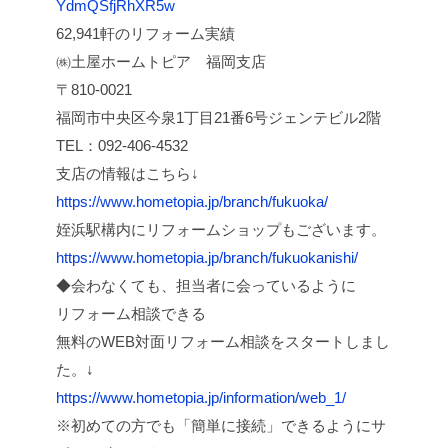
YdmQSfjRhXR5w
62,941軒のリフォーム実績
㈱土屋ホームトピア 福岡支店
〒810-0021
福岡市中央区今泉1丁目21番6号ジェンテビル2階
TEL：092-406-4532
支店の情報はこちら↓
https://www.hometopia.jp/branch/fukuoka/
姪浜駅構内にリフォームショップもございます。
https://www.hometopia.jp/branch/fukuokanishi/
◆会わなくても、担当者に会っているように
リフォーム相談できる
無料のWEB対面リフォーム相談をスタートしまし
た。↓
https://www.hometopia.jp/information/web_1/
※初めての方でも「簡単に接続」できるようにサ