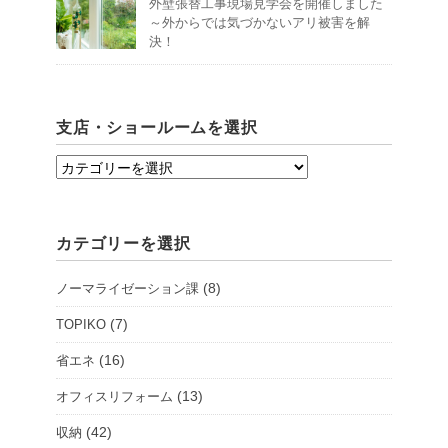
外壁張替工事現場見学会を開催しました
～外からでは気づかないアリ被害を解
決！
支店・ショールームを選択
支
店・
シ
カテゴリーを選択
ョ
ー
(8)
ノーマライゼーション課
ル
ー
(7)
TOPIKO
ム
(16)
省エネ
を
(13)
オフィスリフォーム
選
択
(42)
収納