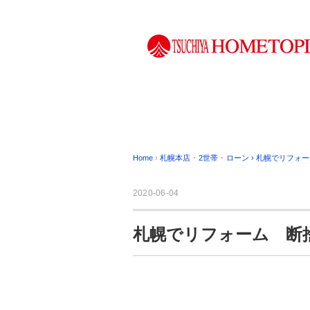
Home
›
札幌本店
･
2世帯
･
ローン
›
札幌でリフォー
2020-06-04
札幌でリフォーム 断