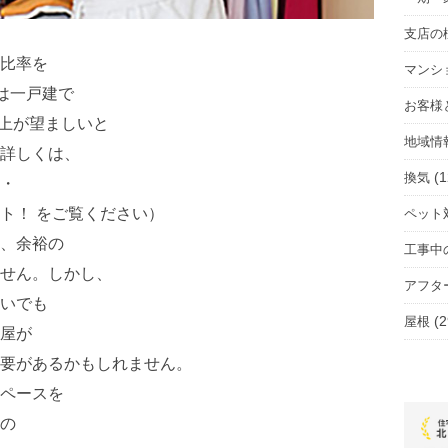
支店の
比率を
マンシ
は一戸建で
お客様
以上が望ましいと
地域情
詳しくは、
(1
換気
・
ト！ をご覧ください）
ペット
、余裕の
工事中
せん。しかし、
アフタ
いでも
(2
屋根
屋が
要があるかもしれません。
ペースを
の