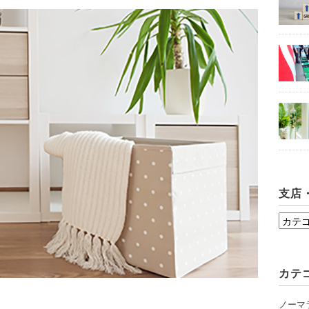
支店
支
店・
シ
カテ
ョ
ー
ノーマ