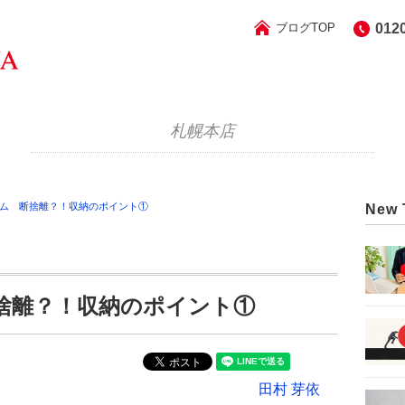
ブログTOP
012
札幌本店
ム 断捨離？！収納のポイント①
New 
捨離？！収納のポイント①
田村 芽依