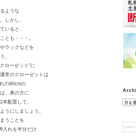
るような
。しかし、
ていると、
ことも・・・。
やラックなどを
う。
“クローゼット”に
通常のクローゼットは
れの90cmの
Arch
は、奥の方に
2本配置して、
A
r
ようにしましょう。
c
まうことを
h
の押入れを半分だけ
i