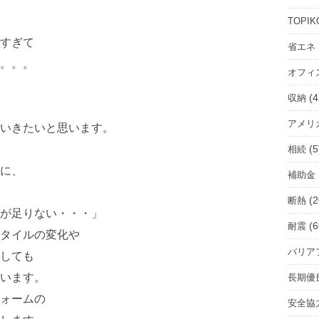
ル
ー
TOPIK
ム
すぎて
省エネ
を
。。。
オフィ
選
択
(4
収納
アメリ
いきたいと思います。
(5
相続
に、
補助金
(2
断熱
が足りない・・・」
(6
耐震
タイルの変化や
バリア
しても
います。
長期優
ォームの
安全協