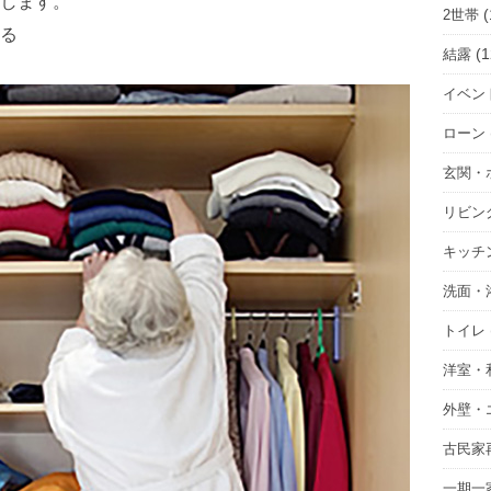
します。
(
2世帯
る
(1
結露
イベン
ローン
玄関・
リビン
キッチ
洗面・
トイレ
洋室・
外壁・
古民家
一期一