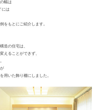
の幅は
v
イには
e
s
例をもとにご紹介します。
構造の住宅は、
変えることができず、
。
が
を用いた飾り棚にしました。