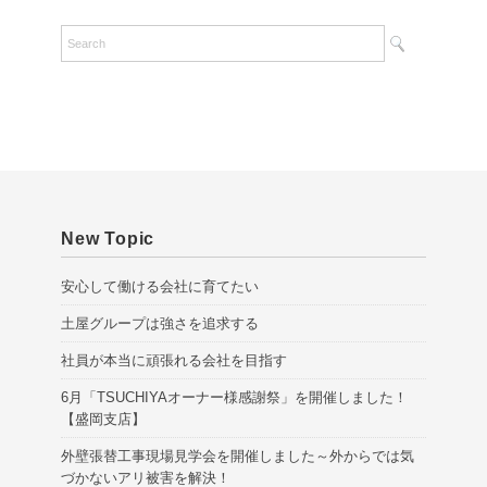
c
h
i
v
e
s
New Topic
安心して働ける会社に育てたい
土屋グループは強さを追求する
社員が本当に頑張れる会社を目指す
6月「TSUCHIYAオーナー様感謝祭」を開催しました！
【盛岡支店】
外壁張替工事現場見学会を開催しました～外からでは気
づかないアリ被害を解決！