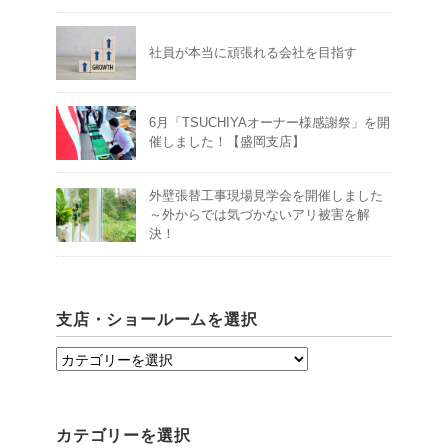
社員が本当に頑張れる会社を目指す
6月「TSUCHIYAオーナー様感謝祭」を開
催しました！【盛岡支店】
外壁張替工事現場見学会を開催しました
～外からでは気づかないアリ被害を解
決！
支店・ショールームを選択
支
店・
シ
カテゴリーを選択
ョ