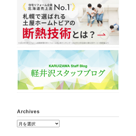
Archives
A
r