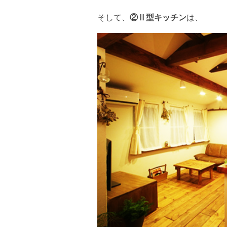
そして、
②Ⅱ型キッチン
は、