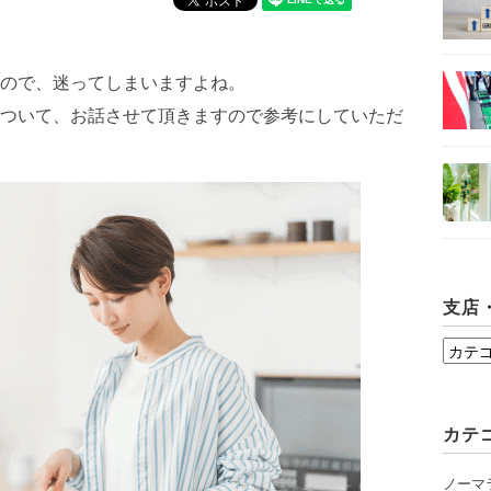
ので、迷ってしまいますよね。
ついて、お話させて頂きますので参考にしていただ
支店
支
店・
シ
カテ
ョ
ー
ノーマ