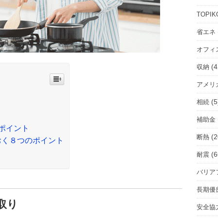
ル
ー
TOPIK
ム
省エネ
を
オフィ
選
択
(4
収納
アメリ
(5
相続
補助金
のポイント
(2
断熱
おく８つのポイント
(6
耐震
バリア
長期優
取り
安全協