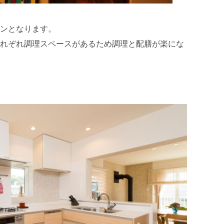
v
e
ンとなります。
s
れぞれ調理スペースがあるため調理と配膳が楽にな