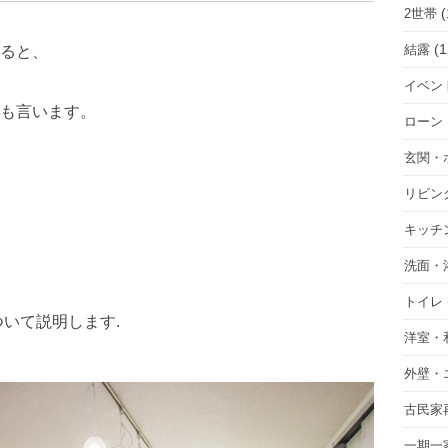
(
2世帯
(1
結露
ると、
イベン
も言います。
ローン
玄関・
リビン
キッチ
洗面・
トイレ
いて説明します.
洋室・
、
外壁・
古民家
一期一