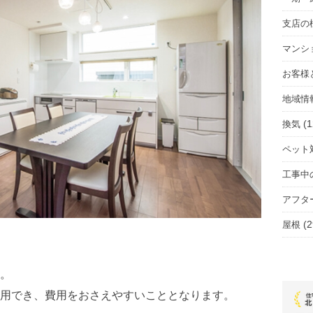
支店の
マンシ
お客様
地域情
(1
換気
ペット
工事中
アフタ
(2
屋根
。
用でき、費用をおさえやすいこととなります。