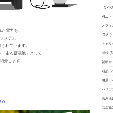
ル
ー
TOPIK
ム
省エネ
を
オフィ
選
られた電力を、
択
(4
収納
システム
アメリ
）が注目されています。
(5
を「走る蓄電池」として
相続
を紹介します。
補助金
(2
断熱
(6
耐震
バリア
長期優
意点
安全協