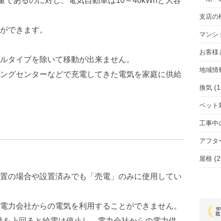
量であるのに対し、電気自動車は10～40kWhと大容
支店の
ができます。
マンシ
お客様
ルタイプを除いて移動が出来ません。
地域情
ングセンターなどで充電してきた電気を家庭に供給
(1
換気
ペット
工事中
アフタ
(2
屋根
置の場合や設置済みでも「売電」のみに使用してい
電力会社からの電気を利用することができません。
量を上回ると給電は停止し、電力会社からの電力供