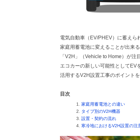
電気自動車（EV/PHEV）に蓄え
家庭用蓄電池に変えることが出来る
「V2H」（Vehicle to Home
エコカーの新しい可能性としてEV
活用するV2H設置工事のポイント
目次
家庭用蓄電池との違い
タイプ別のV2H機器
設置・契約の流れ
寒冷地におけるV2H設置の注