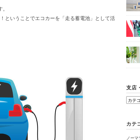
す。
！ということでエコカーを「走る蓄電池」として活
支店
支
店・
シ
カテ
ョ
ー
ノーマ