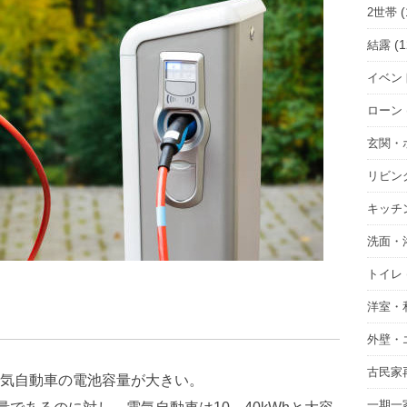
(
2世帯
(1
結露
イベン
ローン
玄関・
リビン
キッチ
洗面・
トイレ
洋室・
？
外壁・
古民家
気自動車の電池容量が大きい。
一期一