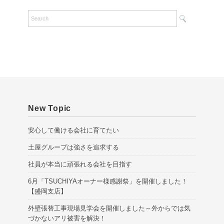
c
h
i
v
e
s
New Topic
安心して働ける会社に育てたい
土屋グループは強さを追求する
社員が本当に頑張れる会社を目指す
6月「TSUCHIYAオーナー様感謝祭」を開催しました！
【盛岡支店】
外壁張替工事現場見学会を開催しました～外からでは気
づかないアリ被害を解決！