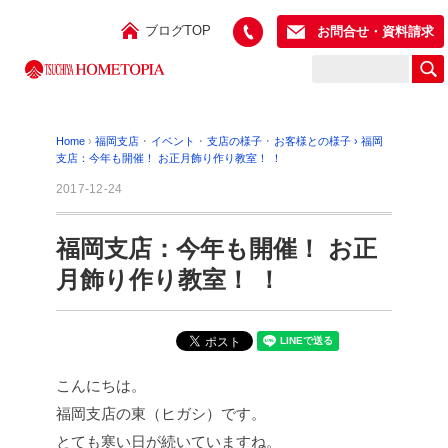
ブログTOP
お問合せ・資料請求
Home
›
福岡支店
･
イベント
･
支店の様子
･
お客様との様子
›
福岡
支店：今年も開催！ お正月飾り作り教室！ ！
2017-12-24
福岡支店：今年も開催！ お正
月飾り作り教室！ ！
こんにちは。
福岡支店の東（ヒガシ）です。
とても寒い日が続いていますね。