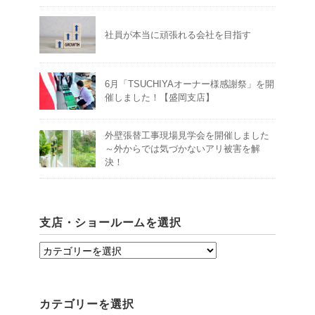
社員が本当に頑張れる会社を目指す
6月「TSUCHIYAオーナー様感謝祭」を開
催しました！【盛岡支店】
外壁張替工事現場見学会を開催しました
～外からでは気づかないアリ被害を解
決！
支店・ショールームを選択
支
店・
シ
カテゴリーを選択
ョ