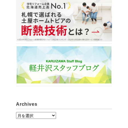
Archives
A
r