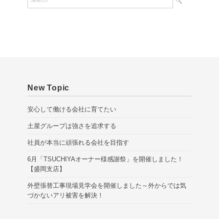
i
v
e
s
New Topic
安心して働ける会社に育てたい
土屋グループは強さを追求する
社員が本当に頑張れる会社を目指す
6月「TSUCHIYAオーナー様感謝祭」を開催しました！
【盛岡支店】
外壁張替工事現場見学会を開催しました～外からでは気
づかないアリ被害を解決！