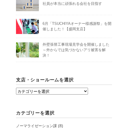
社員が本当に頑張れる会社を目指す
6月「TSUCHIYAオーナー様感謝祭」を開
催しました！【盛岡支店】
外壁張替工事現場見学会を開催しました
～外からでは気づかないアリ被害を解
決！
支店・ショールームを選択
支
店・
シ
カテゴリーを選択
ョ
ー
(8)
ノーマライゼーション課