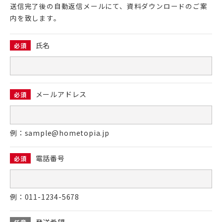
送信完了後の⾃動返信メールにて、資料ダウンロードのご案
介護保険事業「らく介」
内を致します。
氏名
必須
メールアドレス
必須
例：sample@hometopia.jp
電話番号
必須
例：011-1234-5678
発送希望