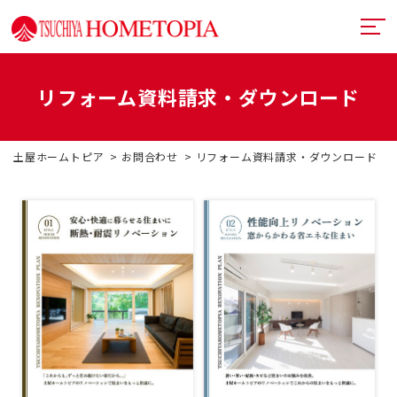
リフォーム資料請求・ダウンロード
土屋ホームトピアとは
土屋ホームトピア
お問合わせ
リフォーム資料請求・ダウンロード
提案力
リフォームメニュー
技術力
リフォームの流れ
超断熱・超換気
デザイン
戸建てリフォーム
お近くのショールーム
満足度向上
マンションリフォーム
イベント情報
札幌フルリノベーション
リフォーム事例
中古リノベーション
プランナー一覧