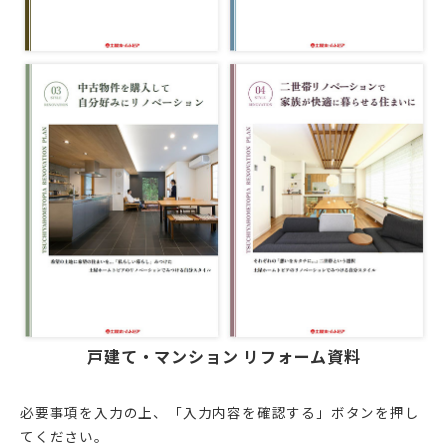
DI窓
ご相談・資料請求はこちら
0120-093-033
OKUリノベーション
古民家／町家
お見積り・お問合わせ
太陽光発電システム
資料請求
エクステリアリフォーム
非住宅リノベーション
新着情報
二世帯住宅リフォーム
会社情報
バリアフリー
採用情報
リフォーム補助金
ご高齢者のためのリフォーム
戸建て・マンション リフォーム資料
お問合わせ
オフィスリフォーム
お身体の不自由な方のリフォーム
必要事項を⼊⼒の上、「⼊⼒内容を確認する」ボタンを押し
てください。
空き家・空き室の活用
バリアフリー施工事例