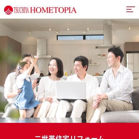
土屋ホームトピアとは
提案力
リフォームメニュー
技術力
リフォームの流れ
超断熱・超換気
デザイン
戸建てリフォーム
お近くのショールーム
満足度向上
マンションリフォーム
イベント情報
札幌フルリノベーション
リフォーム事例
中古リノベーション
プランナー一覧
二世帯住宅リフォーム