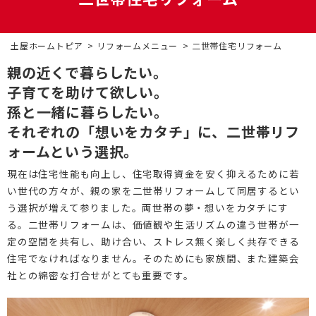
DI窓
ご相談・資料請求はこちら
0120-093-033
OKUリノベーション
土屋ホームトピア
リフォームメニュー
二世帯住宅リフォーム
古民家／町家
お見積り・お問合わせ
親の近くで暮らしたい。
子育てを助けて欲しい。
太陽光発電システム
資料請求
孫と一緒に暮らしたい。
エクステリアリフォーム
それぞれの「想いをカタチ」に、二世帯リフ
ォームという選択。
非住宅リノベーション
新着情報
現在は住宅性能も向上し、住宅取得資金を安く抑えるために若
二世帯住宅リフォーム
会社情報
い世代の方々が、親の家を二世帯リフォームして同居するとい
う選択が増えて参りました。両世帯の夢・想いをカタチにす
バリアフリー
採用情報
る。二世帯リフォームは、価値観や生活リズムの違う世帯が一
定の空間を共有し、助け合い、ストレス無く楽しく共存できる
リフォーム補助金
ご高齢者のためのリフォーム
お問合わせ
住宅でなければなりません。そのためにも家族間、また建築会
社との綿密な打合せがとても重要です。
オフィスリフォーム
お身体の不自由な方のリフォーム
空き家・空き室の活用
バリアフリー施工事例