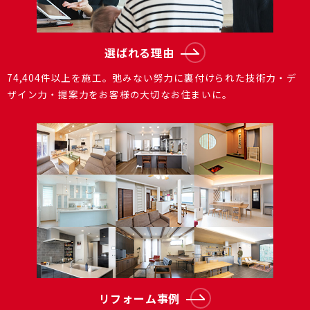
選ばれる理由
74,404件以上を施⼯。弛みない努⼒に裏付けられた技術⼒・デ
ザイン⼒・提案⼒をお客様の⼤切なお住まいに。
リフォーム事例