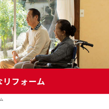
幌フルリノベーション
Uリノベーション
クステリアリフォーム
ご
なリフォーム
高
リアフリー
齢
者
の
た
め
の
き家・空き室の活用
ム
リ
フ
ォ