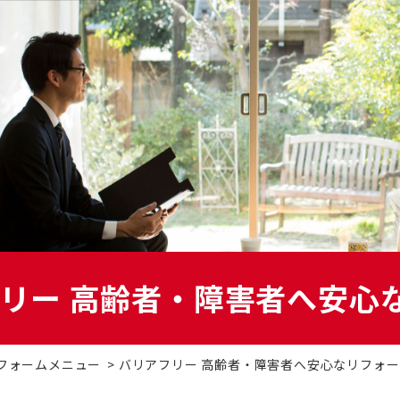
ォーム
マンションリフォーム
札
ーション
DI窓
OK
家
太陽光発電システム
エ
リー 高齢者・障害者へ安心
ベーション
二世帯住宅リフォーム
バ
補助金
オフィスリフォーム
空
フォームメニュー
バリアフリー 高齢者・障害者へ安心なリフォー