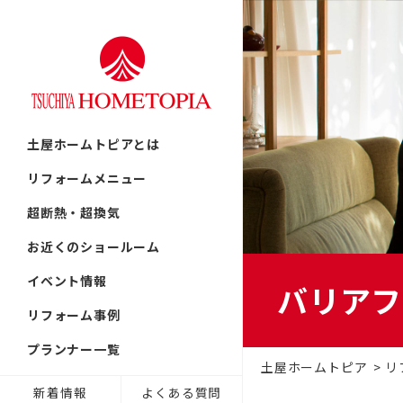
リフォームの流れ
首都圏
戸建てリフ
北海道
土屋ホームトピアとは
提案力
東北
中古リノベ
リフォームメニュー
中部
超断熱・超換気
近畿
古民家／町
お近くのショールーム
九州
イベント情報
バリアフ
技術力
非住宅リノ
リフォーム事例
プランナー一覧
リフォーム
土屋ホームトピア
リ
新着情報
よくある質問