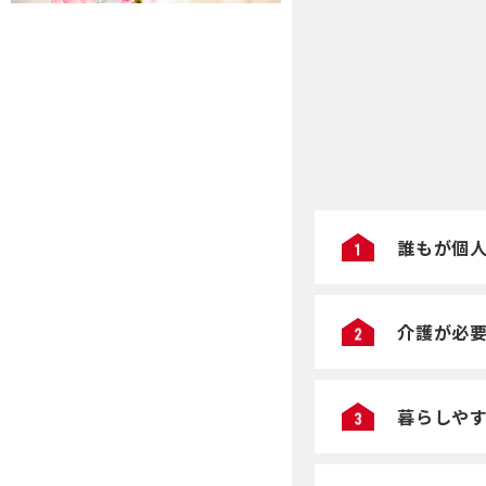
誰もが個
介護が必
暮らしや