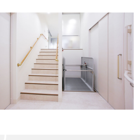
ー
ム
お
身
体
の
不
自
由
な
方
の
リ
フ
ォ
ー
ム
バ
リ
ア
フ
リ
ー
施
工
事
例
介護
保険
事業
「ら
く
介」