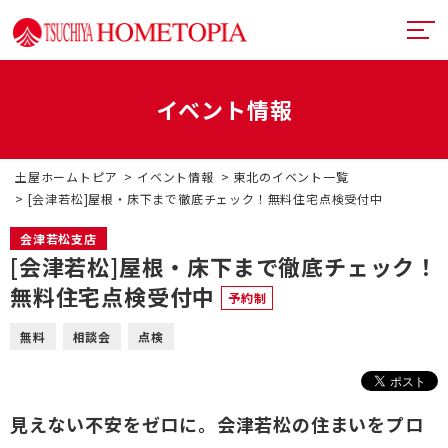
イベント情報
土屋ホームトピアとは
土屋ホームトピア
イベント情報
東北のイベント一覧
提案力
リフォームメニュー
[会津若松]屋根・床下まで徹底チェック！無料住宅点検受付中
技術力
リフォームの流れ
超断熱・超換気
会津若松支店
[会津若松]屋根・床下まで徹底チェック！
デザイン
戸建てリフォーム
お近くのショールーム
無料住宅点検受付中
予約制
満足度向上
マンションリフォーム
イベント情報
無料
相談会
点検
札幌フルリノベーション
リフォーム事例
中古リノベーション
プランナー一覧
見えない不安をゼロに。会津若松の住まいをプロ