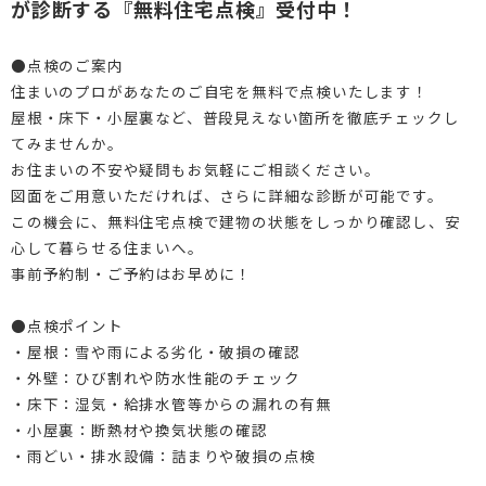
が診断する『無料住宅点検』受付中！
DI窓
ご相談・資料請求はこちら
0120-093-033
OKUリノベーション
●点検のご案内
住まいのプロがあなたのご自宅を無料で点検いたします！
古民家／町家
お見積り・お問合わせ
屋根・床下・小屋裏など、普段見えない箇所を徹底チェックし
てみませんか。
太陽光発電システム
資料請求
お住まいの不安や疑問もお気軽にご相談ください。
エクステリアリフォーム
図面をご用意いただければ、さらに詳細な診断が可能です。
この機会に、無料住宅点検で建物の状態をしっかり確認し、安
非住宅リノベーション
新着情報
心して暮らせる住まいへ。
事前予約制・ご予約はお早めに！
二世帯住宅リフォーム
会社情報
●点検ポイント
バリアフリー
採用情報
・屋根：雪や雨による劣化・破損の確認
・外壁：ひび割れや防水性能のチェック
リフォーム補助金
ご高齢者のためのリフォーム
お問合わせ
・床下：湿気・給排水管等からの漏れの有無
オフィスリフォーム
お身体の不自由な方のリフォーム
・小屋裏：断熱材や換気状態の確認
・雨どい・排水設備：詰まりや破損の点検
空き家・空き室の活用
バリアフリー施工事例