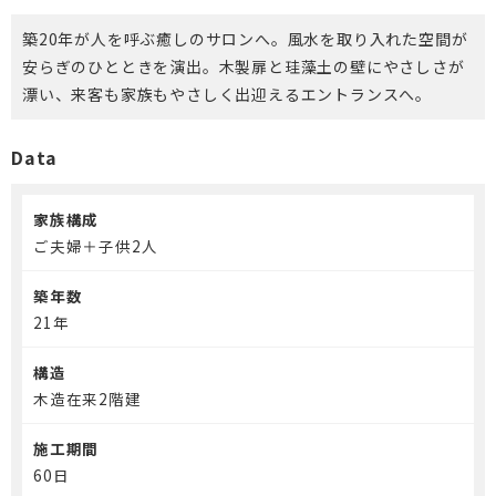
介護保険事業「らく介」
築20年が人を呼ぶ癒しのサロンへ。風水を取り入れた空間が
安らぎのひとときを演出。木製扉と珪藻土の壁にやさしさが
漂い、来客も家族もやさしく出迎えるエントランスへ。
Data
家族構成
ご夫婦＋子供2人
築年数
21年
構造
木造在来2階建
施工期間
60日