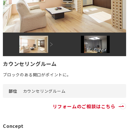
DI窓
ご相談・資料請求はこちら
0120-093-033
OKUリノベーション
古民家／町家
お見積り・お問合わせ
太陽光発電システム
資料請求
エクステリアリフォーム
カウンセリングルーム
非住宅リノベーション
新着情報
ブロックのある開口がポイントに。
二世帯住宅リフォーム
会社情報
バリアフリー
採用情報
部位
カウンセリングルーム
リフォーム補助金
ご高齢者のためのリフォーム
お問合わせ
リフォームのご相談はこちら
オフィスリフォーム
お身体の不自由な方のリフォーム
Concept
空き家・空き室の活用
バリアフリー施工事例