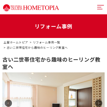
リフォーム事例
土屋ホームトピアとは
土屋ホームトピア
リフォーム事例一覧
提案力
リフォームメニュー
古い二世帯住宅から趣味のヒーリング教室へ
技術力
リフォームの流れ
超断熱・超換気
古い二世帯住宅から趣味のヒーリング教
室へ
デザイン
戸建てリフォーム
お近くのショールーム
満足度向上
マンションリフォーム
イベント情報
札幌フルリノベーション
リフォーム事例
中古リノベーション
プランナー一覧