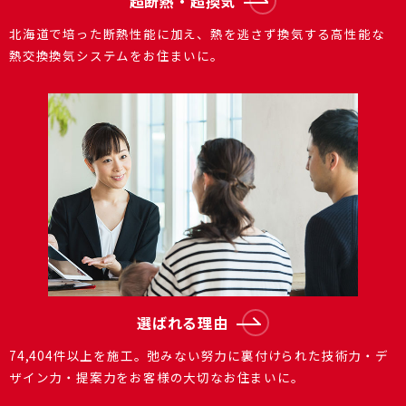
超断熱・超換気
北海道で培った断熱性能に加え、熱を逃さず換気する⾼性能な
熱交換換気システムをお住まいに。
選ばれる理由
74,404件以上を施⼯。弛みない努⼒に裏付けられた技術⼒・デ
ザイン⼒・提案⼒をお客様の⼤切なお住まいに。