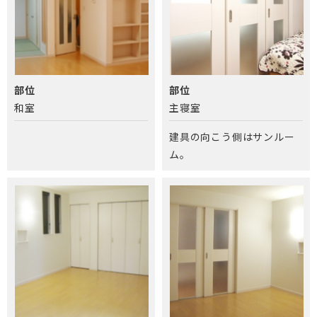
部位
部位
和室
主寝室
建具の向こう側はサンルー
ム。