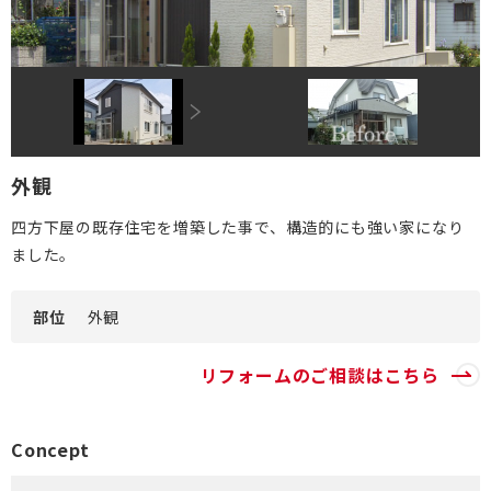
DI窓
ご相談・資料請求はこちら
0120-093-033
OKUリノベーション
古民家／町家
お見積り・お問合わせ
太陽光発電システム
資料請求
外観
エクステリアリフォーム
四方下屋の既存住宅を増築した事で、構造的にも強い家になり
非住宅リノベーション
新着情報
ました。
二世帯住宅リフォーム
会社情報
部位
外観
バリアフリー
採用情報
リフォームのご相談はこちら
リフォーム補助金
ご高齢者のためのリフォーム
お問合わせ
オフィスリフォーム
お身体の不自由な方のリフォーム
Concept
空き家・空き室の活用
バリアフリー施工事例