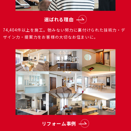
選ばれる理由
74,404件以上を施⼯。弛みない努⼒に裏付けられた技術⼒・デ
ザイン⼒・提案⼒をお客様の⼤切なお住まいに。
リフォーム事例