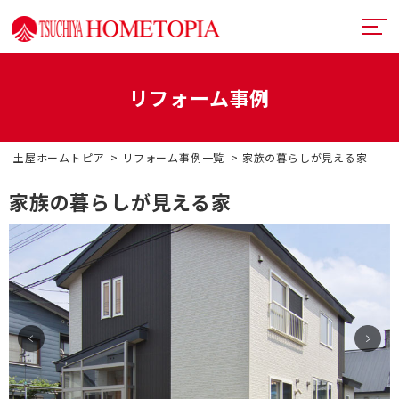
リフォーム事例
土屋ホームトピアとは
土屋ホームトピア
リフォーム事例一覧
家族の暮らしが見える家
提案力
リフォームメニュー
家族の暮らしが見える家
技術力
リフォームの流れ
超断熱・超換気
デザイン
戸建てリフォーム
お近くのショールーム
満足度向上
マンションリフォーム
イベント情報
札幌フルリノベーション
リフォーム事例
中古リノベーション
プランナー一覧