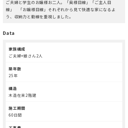
ご夫婦と学生のお嬢様お二人。「奥様目線」「ご主人目
線」 「お嬢様目線」それぞれから見て快適な家になるよ
介護保険事業「らく介」
う、収納力と動線を重視しました。
Data
家族構成
ご夫婦+娘さん2人
築年数
25年
構造
木造在来2階建
施工期間
60日間
工事費