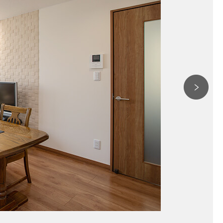
ー
ム
お
身
体
の
不
自
由
な
方
の
リ
フ
ォ
ー
ム
バ
リ
ア
フ
リ
ー
施
工
事
例
介護
保険
事業
「ら
く
介」