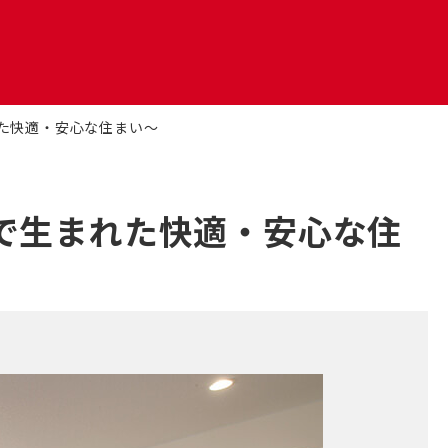
幌フルリノベーション
た快適・安心な住まい～
Uリノベーション
で生まれた快適・安心な住
クステリアリフォーム
ご
高
リアフリー
齢
者
の
た
め
の
き家・空き室の活用
リ
フ
ォ