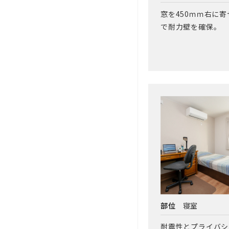
窓を450ｍｍ右に
で耐力壁を確保。
部位
寝室
耐震性とプライバシ