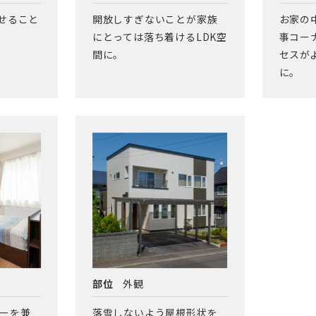
寄せること
開放しすぎないことが家族
お家の
にとっては落ち着けるLDK空
事コー
間に。
セスが
に。
部位
外観
ーを兼
落雪しないよう屋根形状を