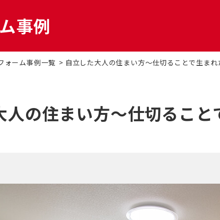
ム事例
ォーム
マンションリフォーム
札
フォーム事例一覧
自立した大人の住まい方～仕切ることで生まれ
ーション
DI窓
OK
大人の住まい方～仕切ること
家
太陽光発電システム
エ
ベーション
二世帯住宅リフォーム
バ
補助金
オフィスリフォーム
空