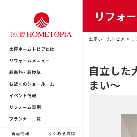
リフォー
リフォームの流れ
首都圏
戸建てリフ
土屋ホームトピア
リ
北海道
土屋ホームトピアとは
提案力
東北
中古リノベ
リフォームメニュー
中部
自立した
超断熱・超換気
近畿
まい～
古民家／町
お近くのショールーム
九州
イベント情報
技術力
非住宅リノ
リフォーム事例
プランナー一覧
リフォーム
新着情報
よくある質問