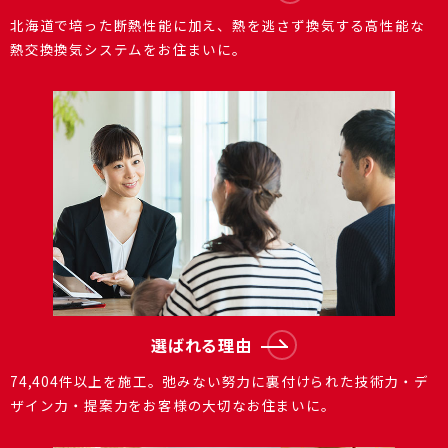
北海道で培った断熱性能に加え、熱を逃さず換気する⾼性能な
熱交換換気システムをお住まいに。
選ばれる理由
74,404件以上を施⼯。弛みない努⼒に裏付けられた技術⼒・デ
ザイン⼒・提案⼒をお客様の⼤切なお住まいに。