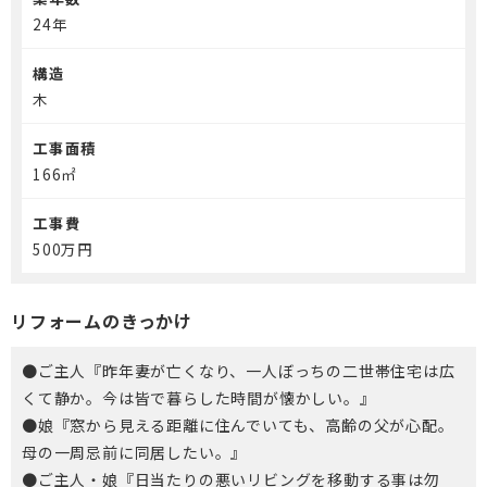
24年
介護保険事業「らく介」
構造
木
工事面積
166㎡
工事費
500万円
リフォームのきっかけ
●ご主人『昨年妻が亡くなり、一人ぼっちの二世帯住宅は広
くて静か。今は皆で暮らした時間が懐かしい。』
●娘『窓から見える距離に住んでいても、高齢の父が心配。
母の一周忌前に同居したい。』
●ご主人・娘『日当たりの悪いリビングを移動する事は勿