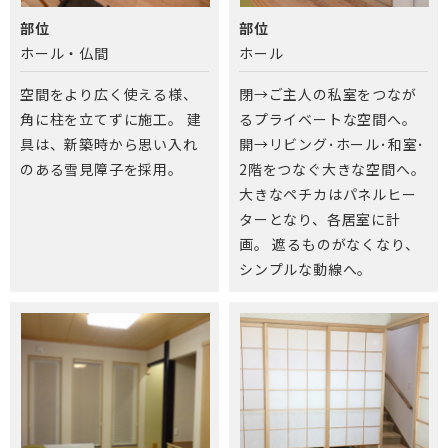
部位
部位
ホール・仏間
ホール
空間をより広く使える様、
閉→ご主人の私室をつなが
角に柱を立てずに施工。 建
るプライベートな空間へ。
具は、新築時から思い入れ
開→リビング･ホール･和室･
のある雪見障子を採用。
2階をつなぐ大きな空間へ。
大きなペチカはパネルヒー
ターとなり、各居室に計
画。 遮るものがなくなり、
シンプルな動線へ。