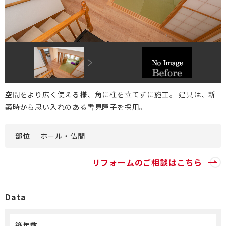
DI窓
ご相談・資料請求はこちら
0120-093-033
OKUリノベーション
古民家／町家
お見積り・お問合わせ
太陽光発電システム
資料請求
エクステリアリフォーム
空間をより広く使える様、角に柱を立てずに施工。 建具は、新
築時から思い入れのある雪見障子を採用。
非住宅リノベーション
新着情報
二世帯住宅リフォーム
会社情報
部位
ホール・仏間
バリアフリー
採用情報
リフォームのご相談はこちら
リフォーム補助金
ご高齢者のためのリフォーム
お問合わせ
Data
オフィスリフォーム
お身体の不自由な方のリフォーム
空き家・空き室の活用
バリアフリー施工事例
築年数