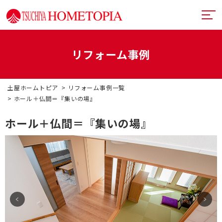
リフォーム事例
土屋ホームトピアとは
土屋ホームトピア
リフォーム事例一覧
提案力
リフォームメニュー
ホール＋仏間＝『集いの場』
技術力
リフォームの流れ
超断熱・超換気
ホール＋仏間＝『集いの場』
デザイン
戸建てリフォーム
お近くのショールーム
満足度向上
マンションリフォーム
イベント情報
札幌フルリノベーション
リフォーム事例
中古リノベーション
プランナー一覧