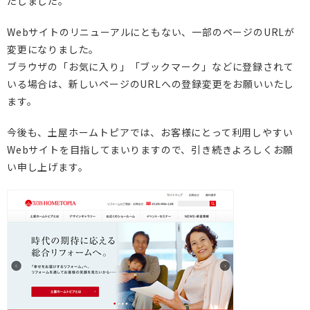
たしました。
DI窓
ご相談・資料請求はこちら
Webサイトのリニューアルにともない、一部のページのURLが
0120-093-033
OKUリノベーション
変更になりました。
古民家／町家
お見積り・お問合わせ
ブラウザの「お気に入り」「ブックマーク」などに登録されて
いる場合は、新しいページのURLへの登録変更をお願いいたし
太陽光発電システム
資料請求
ます。
エクステリアリフォーム
今後も、土屋ホームトピアでは、お客様にとって利用しやすい
Webサイトを目指してまいりますので、引き続きよろしくお願
非住宅リノベーション
新着情報
い申し上げます。
二世帯住宅リフォーム
会社情報
バリアフリー
採用情報
リフォーム補助金
ご高齢者のためのリフォーム
お問合わせ
オフィスリフォーム
お身体の不自由な方のリフォーム
空き家・空き室の活用
バリアフリー施工事例