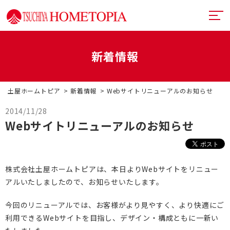
新着情報
土屋ホームトピアとは
土屋ホームトピア
新着情報
Webサイトリニューアルのお知らせ
提案力
リフォームメニュー
2014/11/28
Webサイトリニューアルのお知らせ
技術力
リフォームの流れ
超断熱・超換気
デザイン
戸建てリフォーム
お近くのショールーム
満足度向上
マンションリフォーム
イベント情報
株式会社土屋ホームトピアは、本日よりWebサイトをリニュー
アルいたしましたので、お知らせいたします。
札幌フルリノベーション
リフォーム事例
今回のリニューアルでは、お客様がより見やすく、より快適にご
中古リノベーション
プランナー一覧
利用できるWebサイトを目指し、デザイン・構成ともに一新い