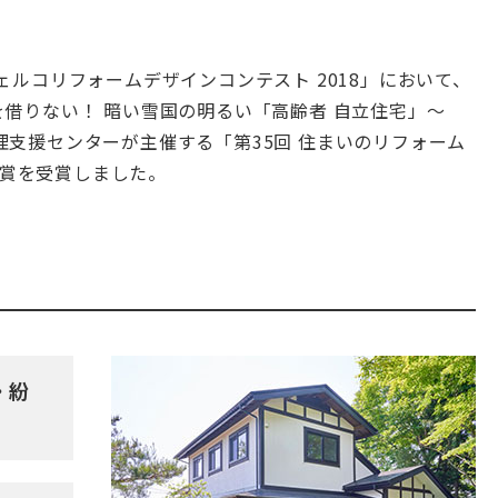
ー
ム
お
身
体
ェルコリフォームデザインコンテスト 2018」において、
の
不
を借りない！ 暗い雪国の明るい「高齢者 自立住宅」～
自
由
理支援センターが主催する「第35回 住まいのリフォーム
な
方
の
賞を受賞しました。
リ
フ
ォ
ー
ム
バ
リ
ア
フ
リ
ー
施
工
事
例
・紛
介護
保険
事業
「ら
く
介」