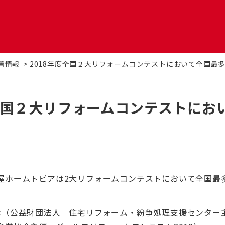
ォーム
マンションリフォーム
札
着情報
2018年度全国２大リフォームコンテストにおいて全国最
ーション
DI窓
OK
度全国２大リフォームコンテストにお
家
太陽光発電システム
エ
ベーション
二世帯住宅リフォーム
バ
屋ホームトピアは2大リフォームコンテストにおいて全国最
補助金
オフィスリフォーム
空
は（公益財団法人 住宅リフォーム・紛争処理支援センター