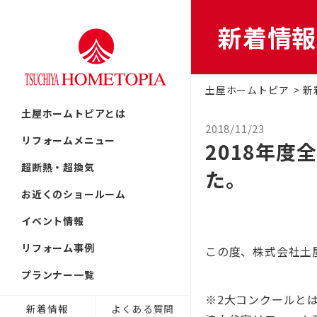
新着情報
リフォームの流れ
首都圏
戸建てリフ
土屋ホームトピア
新
北海道
土屋ホームトピアとは
提案力
東北
2018/11/23
中古リノベ
リフォームメニュー
2018年
中部
超断熱・超換気
近畿
た。
古民家／町
お近くのショールーム
九州
イベント情報
技術力
非住宅リノ
リフォーム事例
この度、株式会社土
プランナー一覧
リフォーム
※2大コンクールと
新着情報
よくある質問