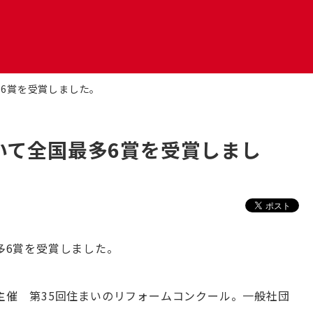
幌フルリノベーション
多6賞を受賞しました。
Uリノベーション
いて全国最多6賞を受賞しまし
クステリアリフォーム
ご
高
リアフリー
齢
者
多6賞を受賞しました。
の
た
め
の
き家・空き室の活用
リ
主催 第35回住まいのリフォームコンクール。一般社団
フ
ォ