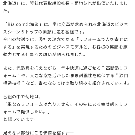
DI窓
北海道」に、弊社代表取締役社長・菊地英也が出演いたしまし
ご相談・資料請求はこちら
た。
0120-093-033
OKUリノベーション
「Biz.com北海道」は、常に変革が求められる北海道のビジネ
古民家／町家
お見積り・お問合わせ
スシーンのトップの素顔に迫る番組です。
今回の放送では、弊社の理念である「リフォームで人を幸せに
太陽光発電システム
資料請求
する」を実現するためのビジネスモデルと、お客様の笑顔を原
エクステリアリフォーム
動力とする仕事への想いが語られました。
非住宅リノベーション
新着情報
また、光熱費を抑えながら一年中快適に過ごせる “ 高断熱リフ
ォーム ” や、大きな窓を活かしたまま耐震性を確保する “ 独自
二世帯住宅リフォーム
会社情報
構造技術 ” など、当社ならではの取り組みも紹介されています。
バリアフリー
採用情報
番組の中で菊地は、
「単なるリフォームは売りません。その先にある幸せ感をリフ
リフォーム補助金
ご高齢者のためのリフォーム
お問合わせ
ォームで提供したい。」
オフィスリフォーム
お身体の不自由な方のリフォーム
と語っています。
空き家・空き室の活用
バリアフリー施工事例
見えない部分にこそ価値を宿す――。