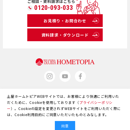
ご相談・資料請求はこちら
0120-093-033
お見積り・お問合わせ
資料請求・ダウンロード
土屋ホームトピアWEBサイトでは、お客様により快適にご利用いた
サイトマップ
だくために、Cookieを使用しております（
プライバシーポリシ
ー
）。Cookieの設定を変更されずWEBサイトをご利用いただく際に
ウェブサイトのご利用について
は、Cookie利用目的にご同意いただいたものとみなします。
個人情報保護方針
同意
© 2020 Tsuchiya Hometopia Co., Ltd. All Rights Reserved.