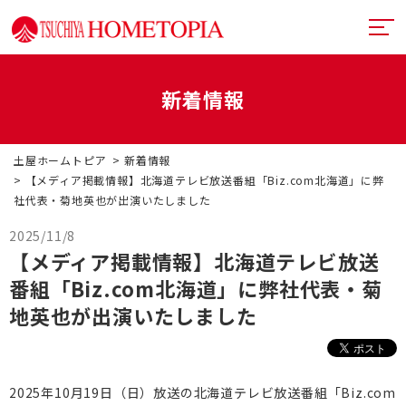
新着情報
土屋ホームトピアとは
土屋ホームトピア
新着情報
提案力
リフォームメニュー
【メディア掲載情報】北海道テレビ放送番組「Biz.com北海道」に弊
社代表・菊地英也が出演いたしました
技術力
リフォームの流れ
超断熱・超換気
2025/11/8
デザイン
【メディア掲載情報】北海道テレビ放送
戸建てリフォーム
お近くのショールーム
番組「Biz.com北海道」に弊社代表・菊
満足度向上
マンションリフォーム
イベント情報
地英也が出演いたしました
札幌フルリノベーション
リフォーム事例
中古リノベーション
プランナー一覧
2025年10月19日（日）放送の北海道テレビ放送番組「Biz.com