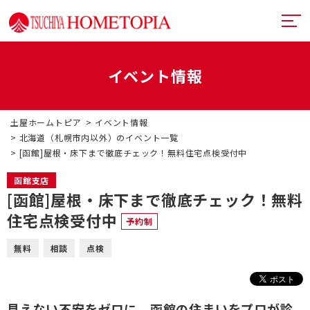
イベント情報
土屋ホームトピアとは
土屋ホームトピア
イベント情報
提案力
リフォームメニュー
北海道（札幌市内以外）のイベント一覧
[函館]屋根・床下まで徹底チェック！無料住宅点検受付中
技術力
リフォームの流れ
超断熱・超換気
函館支店
デザイン
[函館]屋根・床下まで徹底チェック！無料
戸建てリフォーム
お近くのショールーム
住宅点検受付中
予約制
満足度向上
マンションリフォーム
イベント情報
無料
相談
点検
札幌フルリノベーション
リフォーム事例
中古リノベーション
プランナー一覧
見えない不安をゼロに。函館の住まいをプロが診