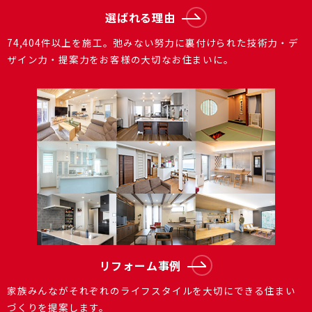
選ばれる理由
74,404件以上を施⼯。弛みない努⼒に裏付けられた技術⼒・デ
ザイン⼒・提案⼒をお客様の⼤切なお住まいに。
リフォーム事例
家族みんながそれぞれのライフスタイルを大切にできる住まい
づくりを提案します。