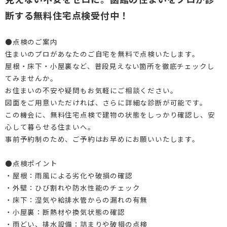
DI窓
断する無料住宅点検受付中！
ご相談・資料請求はこちら
0120-093-033
OKUリノベーション
●点検のご案内
古民家／町家
お見積り・お問合わせ
住まいのプロがあなたのご自宅を無料で点検いたします。
屋根・床下・小屋裏など、普段見えない箇所を徹底チェックし
太陽光発電システム
資料請求
てみませんか。
お住まいの不安や疑問もお気軽にご相談ください。
エクステリアリフォーム
図面をご用意いただければ、さらに詳細な診断が可能です。
非住宅リノベーション
新着情報
この機会に、無料住宅点検で建物の状態をしっかり確認し、安
心して暮らせる住まいへ。
二世帯住宅リフォーム
会社情報
事前予約制のため、ご予約はお早めにお願いいたします。
バリアフリー
採用情報
●点検ポイント
・屋根：雨風による劣化や破損の確認
リフォーム補助金
ご高齢者のためのリフォーム
お問合わせ
・外壁：ひび割れや防水性能のチェック
オフィスリフォーム
・床下：湿気や給排水管からの漏れの有無
お身体の不自由な方のリフォーム
・小屋裏：断熱材や換気状態の確認
空き家・空き室の活用
バリアフリー施工事例
・雨どい、排水設備：詰まりや破損の点検