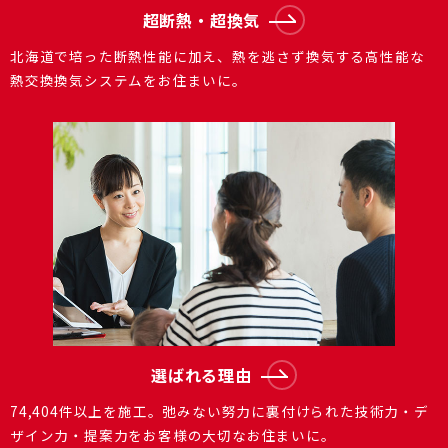
超断熱・超換気
北海道で培った断熱性能に加え、熱を逃さず換気する⾼性能な
熱交換換気システムをお住まいに。
選ばれる理由
74,404件以上を施⼯。弛みない努⼒に裏付けられた技術⼒・デ
ザイン⼒・提案⼒をお客様の⼤切なお住まいに。