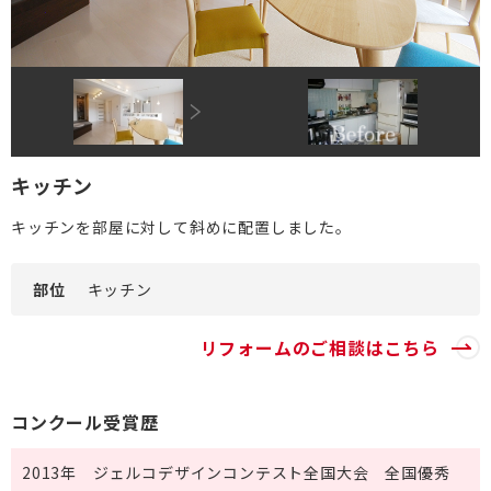
DI窓
ご相談・資料請求はこちら
0120-093-033
OKUリノベーション
古民家／町家
お見積り・お問合わせ
太陽光発電システム
資料請求
キッチン
エクステリアリフォーム
キッチンを部屋に対して斜めに配置しました。
非住宅リノベーション
新着情報
二世帯住宅リフォーム
部位
キッチン
会社情報
バリアフリー
採用情報
リフォームのご相談はこちら
リフォーム補助金
ご高齢者のためのリフォーム
お問合わせ
コンクール受賞歴
オフィスリフォーム
お身体の不自由な方のリフォーム
2013年 ジェルコデザインコンテスト全国大会 全国優秀
空き家・空き室の活用
バリアフリー施工事例