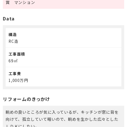
賞 マンション
介護保険事業「らく介」
Data
構造
RC造
工事面積
69㎡
工事費
1,000万円
リフォームのきっかけ
眺めの良いところが気に入っているが、キッチンが窓に背を
向けて、孤立していて暗いので、眺めを生かした広々とした
ＬＤＫにしたい。