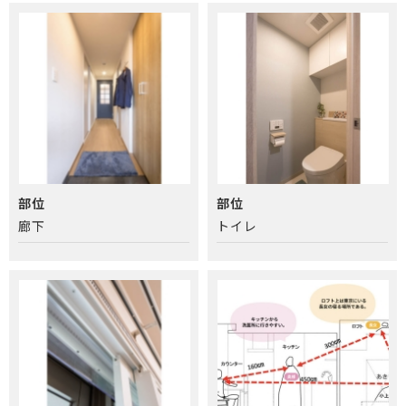
部位
部位
廊下
トイレ