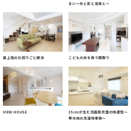
まい～光と影と音楽と～
最上階のお困りごと解決
こどもの命を救う間取り
VIEW HOUSE
35cmが生む洗面脱衣室の快適性～
寒冷地の洗濯物事情～