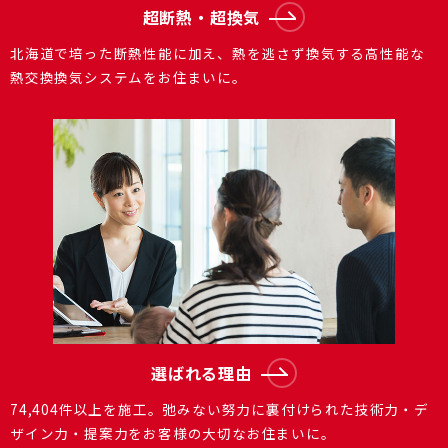
超断熱・超換気
北海道で培った断熱性能に加え、熱を逃さず換気する⾼性能な
熱交換換気システムをお住まいに。
選ばれる理由
74,404件以上を施⼯。弛みない努⼒に裏付けられた技術⼒・デ
ザイン⼒・提案⼒をお客様の⼤切なお住まいに。