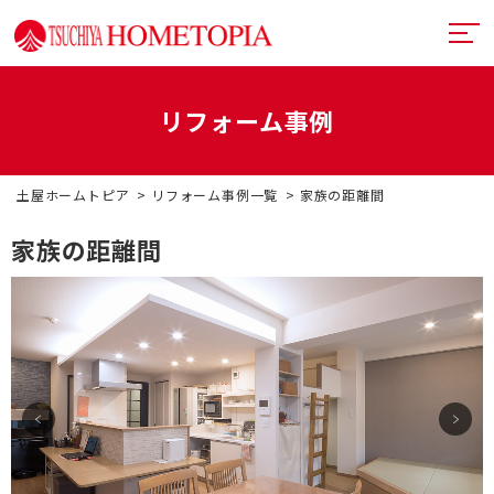
リフォーム事例
土屋ホームトピアとは
土屋ホームトピア
リフォーム事例一覧
家族の距離間
提案力
リフォームメニュー
家族の距離間
技術力
リフォームの流れ
超断熱・超換気
デザイン
戸建てリフォーム
お近くのショールーム
満足度向上
マンションリフォーム
イベント情報
札幌フルリノベーション
リフォーム事例
中古リノベーション
プランナー一覧