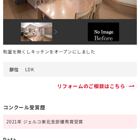
DI窓
ご相談・資料請求はこちら
0120-093-033
OKUリノベーション
古民家／町家
お見積り・お問合わせ
太陽光発電システム
資料請求
和室を無くしキッチンをオープンにしました
エクステリアリフォーム
非住宅リノベーション
新着情報
部位
LDK
二世帯住宅リフォーム
会社情報
リフォームのご相談はこちら
バリアフリー
採用情報
コンクール受賞歴
リフォーム補助金
ご高齢者のためのリフォーム
お問合わせ
2021年 ジェルコ東北支部優秀賞受賞
オフィスリフォーム
お身体の不自由な方のリフォーム
空き家・空き室の活用
バリアフリー施工事例
Data