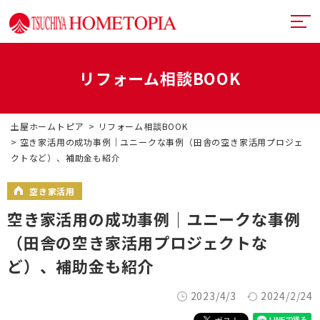
リフォーム相談BOOK
土屋ホームトピアとは
土屋ホームトピア
リフォーム相談BOOK
提案力
リフォームメニュー
空き家活用の成功事例｜ユニークな事例（田舎の空き家活用プロジェ
クトなど）、補助金も紹介
技術力
リフォームの流れ
超断熱・超換気
空き家活用
デザイン
戸建てリフォーム
お近くのショールーム
空き家活用の成功事例｜ユニークな事例
満足度向上
マンションリフォーム
イベント情報
（田舎の空き家活用プロジェクトな
ど）、補助金も紹介
札幌フルリノベーション
リフォーム事例
中古リノベーション
2023/4/3
2024/2/24
プランナー一覧