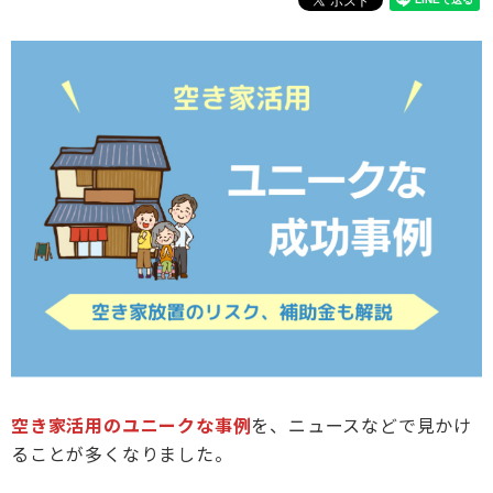
DI窓
ご相談・資料請求はこちら
0120-093-033
OKUリノベーション
古民家／町家
お見積り・お問合わせ
太陽光発電システム
資料請求
エクステリアリフォーム
非住宅リノベーション
新着情報
二世帯住宅リフォーム
会社情報
バリアフリー
採用情報
リフォーム補助金
ご高齢者のためのリフォーム
お問合わせ
空き家活用のユニークな事例
を、ニュースなどで見かけ
オフィスリフォーム
お身体の不自由な方のリフォーム
ることが多くなりました。
空き家・空き室の活用
バリアフリー施工事例