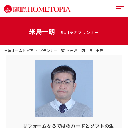
米島一朗
旭川支店プランナー
土屋ホームトピアとは
土屋ホームトピア
プランナー一覧
米島一朗 旭川支店
提案力
リフォームメニュー
技術力
リフォームの流れ
超断熱・超換気
デザイン
戸建てリフォーム
お近くのショールーム
満足度向上
マンションリフォーム
イベント情報
札幌フルリノベーション
リフォーム事例
中古リノベーション
プランナー一覧
リフォームならではのハードとソフトの生