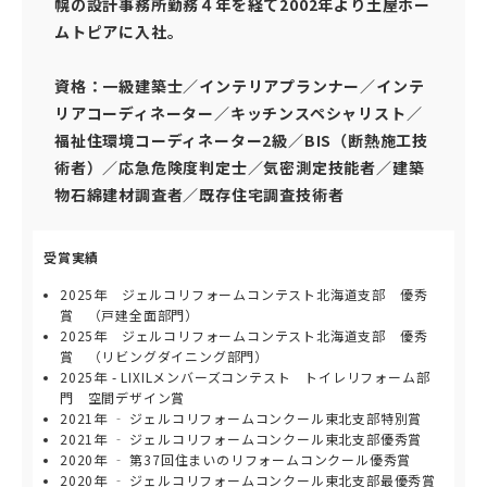
幌の設計事務所勤務４年を経て2002年より土屋ホー
ムトピアに入社。
介護保険事業「らく介」
資格：一級建築士／インテリアプランナー／インテ
リアコーディネーター／キッチンスペシャリスト／
福祉住環境コーディネーター2級／BIS（断熱施工技
術者）／応急危険度判定士／気密測定技能者／建築
物石綿建材調査者／既存住宅調査技術者
受賞実績
2025年 ジェルコリフォームコンテスト北海道支部 優秀
賞 （戸建全面部門）
2025年 ジェルコリフォームコンテスト北海道支部 優秀
賞 （リビングダイニング部門）
2025年 - LIXILメンバーズコンテスト トイレリフォーム部
門 空間デザイン賞
2021年 ‐ ジェルコリフォームコンクール東北支部特別賞
2021年 ‐ ジェルコリフォームコンクール東北支部優秀賞
2020年 ‐ 第37回住まいのリフォームコンクール優秀賞
2020年 ‐ ジェルコリフォームコンクール東北支部最優秀賞