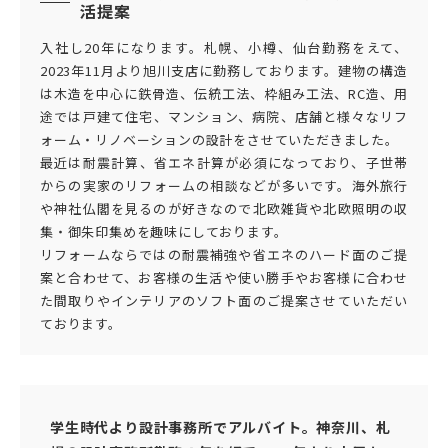
DI窓
活提案
ご相談・資料請求はこちら
0120-093-033
入社し20年になります。札幌、小樽、仙台勤務をえて、
OKUリノベーション
2023年11月より旭川支店に勤務しております。建物の構造
古民家／町家
は木造を中心に鉄骨造、伝統工法、枠組み工法、RC造、用
お見積り・お問合わせ
途では戸建て住宅、マンション、病院、店舗と様々なリフ
太陽光発電システム
ォーム・リノベーションの設計をさせていただきました。
資料請求
最近は耐震計算、省エネ計算が必須になっており、子世帯
エクステリアリフォーム
からの実家のリフォームの相談などが多いです。海外旅行
や神社仏閣を見るのが好きなので北欧雑貨や北欧照明の収
非住宅リノベーション
新着情報
集・御朱印集めを趣味にしております。
リフォームならではの耐震補強や省エネのハード面のご提
二世帯住宅リフォーム
会社情報
案と合わせて、お客様の生活や使い勝手やお客様に合わせ
た間取りやインテリアのソフト面のご提案させていただい
バリアフリー
採用情報
ております。
リフォーム補助金
ご高齢者のためのリフォーム
お問合わせ
オフィスリフォーム
お身体の不自由な方のリフォーム
学生時代より設計事務所でアルバイト。神奈川、札
空き家・空き室の活用
バリアフリー施工事例