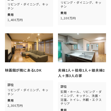
リビング・ダイニング、キッ
リビング・ダイニング、キッ
チン
チン
費用
費用
1,100万円
1,400万円
映画館が隣にあるLDK
夫婦2人＋祖母1人＋娘夫婦2
人＋孫3人の家
部位
部位
リビング・ダイニング、キッ
玄関・ホール、リビング・ダ
チン
イニング、キッチン、洗面・
浴室、トイレ、外観・エクス
費用
テリア
2,300万円
費用