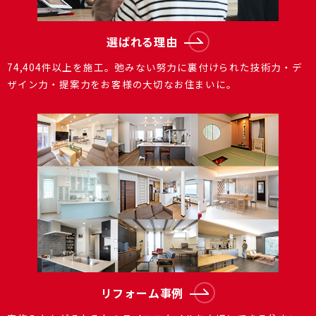
選ばれる理由
74,404件以上を施⼯。弛みない努⼒に裏付けられた技術⼒・デ
ザイン⼒・提案⼒をお客様の⼤切なお住まいに。
リフォーム事例