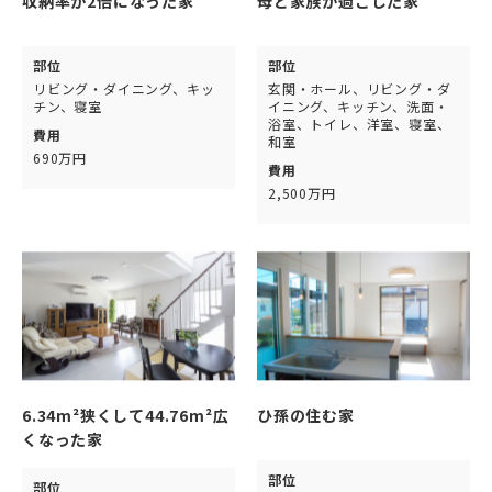
収納率が2倍になった家
母と家族が過ごした家
部位
部位
リビング・ダイニング、キッ
玄関・ホール、リビング・ダ
チン、寝室
イニング、キッチン、洗面・
浴室、トイレ、洋室、寝室、
費用
和室
690万円
費用
2,500万円
6.34m²狭くして44.76m²広
ひ孫の住む家
くなった家
部位
部位