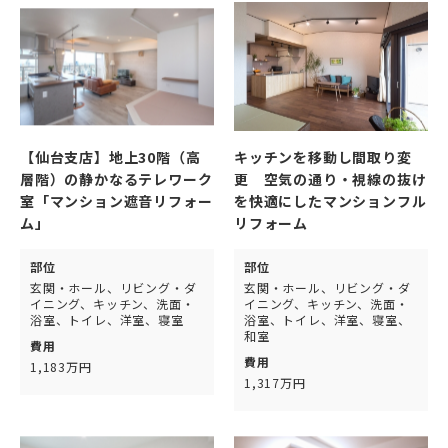
【仙台支店】地上30階（高
キッチンを移動し間取り変
層階）の静かなるテレワーク
更 空気の通り・視線の抜け
室「マンション遮音リフォー
を快適にしたマンションフル
ム」
リフォーム
部位
部位
玄関・ホール、リビング・ダ
玄関・ホール、リビング・ダ
イニング、キッチン、洗面・
イニング、キッチン、洗面・
浴室、トイレ、洋室、寝室
浴室、トイレ、洋室、寝室、
和室
費用
費用
1,183万円
1,317万円