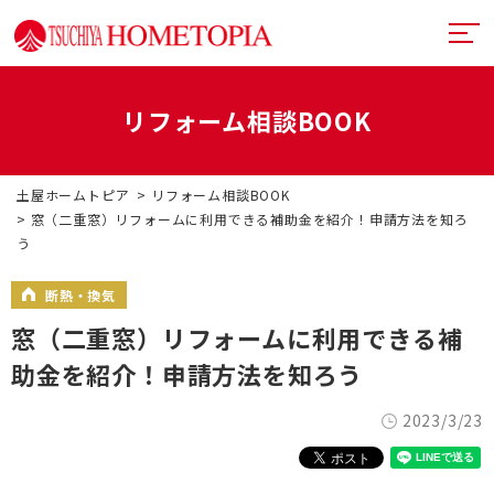
リフォーム相談BOOK
土屋ホームトピアとは
土屋ホームトピア
リフォーム相談BOOK
提案力
リフォームメニュー
窓（二重窓）リフォームに利用できる補助金を紹介！申請方法を知ろ
う
技術力
リフォームの流れ
超断熱・超換気
断熱・換気
デザイン
戸建てリフォーム
お近くのショールーム
窓（二重窓）リフォームに利用できる補
満足度向上
マンションリフォーム
イベント情報
助金を紹介！申請方法を知ろう
札幌フルリノベーション
リフォーム事例
2023/3/23
中古リノベーション
プランナー一覧