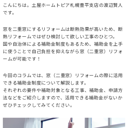
DI窓
こんにちは。土屋ホームトピア札幌豊平支店の渡辺賢人
ご相談・資料請求はこちら
です。
0120-093-033
OKUリノベーション
古民家／町家
お見積り・お問合わせ
窓を二重窓にするリフォームは断熱効果が高いため、断
熱リフォームではぜひ検討して欲しい工事のひとつ。
太陽光発電システム
資料請求
国や自治体による補助金制度もあるため、補助金を上手
に使うことで自己負担を抑えながら窓（二重窓）リフォ
エクステリアリフォーム
ームが可能です！
非住宅リノベーション
新着情報
今回のコラムでは、窓（二重窓）リフォームの際に活用
二世帯住宅リフォーム
会社情報
できる補助金制度について解説します。
バリアフリー
採用情報
それぞれの要件や補助対象となる工事、補助金、申請方
法などをご紹介しますので、活用できる補助金がないか
リフォーム補助金
ご高齢者のためのリフォーム
お問合わせ
ぜひチェックしてみてください。
オフィスリフォーム
お身体の不自由な方のリフォーム
空き家・空き室の活用
バリアフリー施工事例