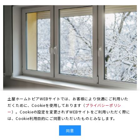
土屋ホームトピアWEBサイトでは、お客様により快適にご利用いた
だくために、Cookieを使用しております（
プライバシーポリシ
断熱・換気
ー
）。Cookieの設定を変更されずWEBサイトをご利用いただく際に
は、Cookie利用目的にご同意いただいたものとみなします。
窓の結露対策を徹底解説！原因・対処法・防
同意
止策や使える補助金まで