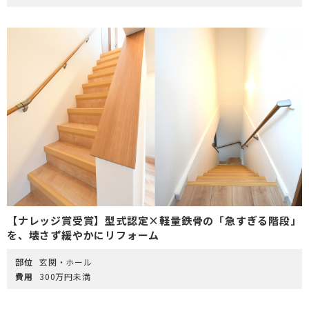
【ナレッジ賞受賞】型式認定×軽量鉄骨の「急すぎる階段」
を、壊さず緩やかにリフォーム
部位
玄関・ホール
費用
300万円未満