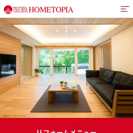
土屋ホームトピアとは
提案力
リフォームメニュー
技術力
リフォームの流れ
超断熱・超換気
デザイン
戸建てリフォーム
お近くのショールーム
満足度向上
マンションリフォーム
イベント情報
札幌フルリノベーション
リフォーム事例
中古リノベーション
プランナー一覧
リフォームメニュー