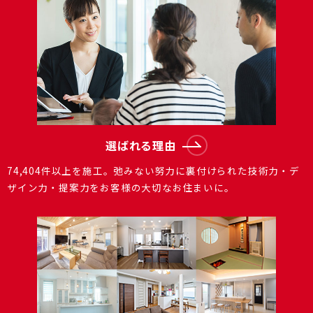
選ばれる理由
74,404件以上を施⼯。弛みない努⼒に裏付けられた技術⼒・デ
ザイン⼒・提案⼒をお客様の⼤切なお住まいに。