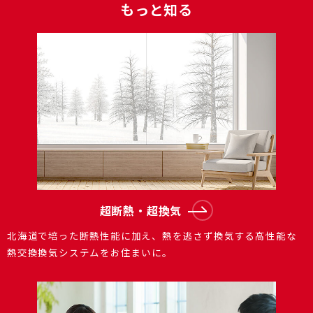
もっと知る
超断熱・超換気
北海道で培った断熱性能に加え、熱を逃さず換気する⾼性能な
熱交換換気システムをお住まいに。