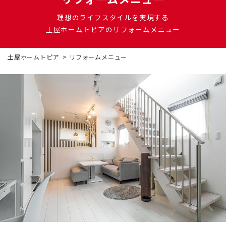
DI窓
ご相談・資料請求はこちら
理想のライフスタイルを実現する
0120-093-033
OKUリノベーション
土屋ホームトピアのリフォームメニュー
古民家／町家
お見積り・お問合わせ
土屋ホームトピア
リフォームメニュー
太陽光発電システム
資料請求
エクステリアリフォーム
非住宅リノベーション
新着情報
二世帯住宅リフォーム
会社情報
バリアフリー
採用情報
リフォーム補助金
ご高齢者のためのリフォーム
お問合わせ
オフィスリフォーム
お身体の不自由な方のリフォーム
空き家・空き室の活用
バリアフリー施工事例