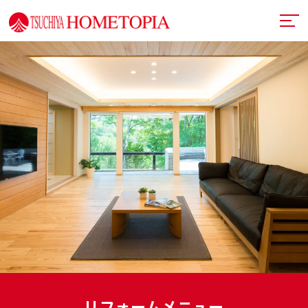
土屋ホームトピアとは
提案力
リフォームメニュー
技術力
リフォームの流れ
超断熱・超換気
デザイン
戸建てリフォーム
お近くのショールーム
満足度向上
マンションリフォーム
イベント情報
札幌フルリノベーション
リフォーム事例
中古リノベーション
プランナー一覧
リフォームメニュー