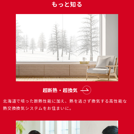
もっと知る
超断熱・超換気
北海道で培った断熱性能に加え、熱を逃さず換気する⾼性能な
熱交換換気システムをお住まいに。