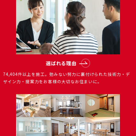
選ばれる理由
74,404件以上を施⼯。弛みない努⼒に裏付けられた技術⼒・デ
ザイン⼒・提案⼒をお客様の⼤切なお住まいに。