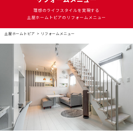
DI窓
ご相談・資料請求はこちら
理想のライフスタイルを実現する
0120-093-033
OKUリノベーション
土屋ホームトピアのリフォームメニュー
古民家／町家
お見積り・お問合わせ
土屋ホームトピア
リフォームメニュー
太陽光発電システム
資料請求
エクステリアリフォーム
非住宅リノベーション
新着情報
二世帯住宅リフォーム
会社情報
バリアフリー
採用情報
リフォーム補助金
ご高齢者のためのリフォーム
お問合わせ
オフィスリフォーム
お身体の不自由な方のリフォーム
空き家・空き室の活用
バリアフリー施工事例