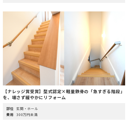
【ナレッジ賞受賞】型式認定×軽量鉄骨の「急すぎる階段」
を、壊さず緩やかにリフォーム
部位
玄関・ホール
費用
300万円未満